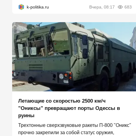
k-politika.ru
Вчера, 08:17
683
Летающие со скоростью 2500 км/ч
"Ониксы" превращают порты Одессы в
руины
Трехтонные сверхзвуковые ракеты П‑800 "Оникс"
прочно закрепили за собой статус оружия,