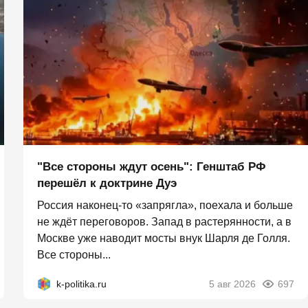
"Все стороны ждут осень": Генштаб РФ
перешёл к доктрине Дуэ
Россия наконец-то «запрягла», поехала и больше
не ждёт переговоров. Запад в растерянности, а в
Москве уже наводит мосты внук Шарля де Голля.
Все стороны...
k-politika.ru
5 авг 2026
697