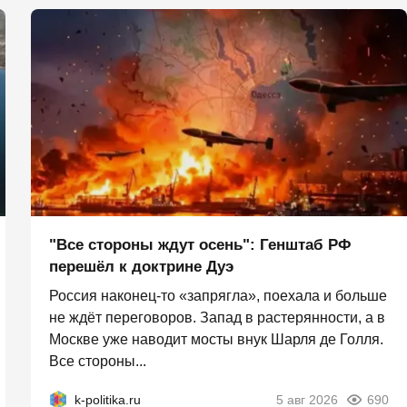
"Все стороны ждут осень": Генштаб РФ
перешёл к доктрине Дуэ
Россия наконец-то «запрягла», поехала и больше
не ждёт переговоров. Запад в растерянности, а в
Москве уже наводит мосты внук Шарля де Голля.
Все стороны...
k-politika.ru
5 авг 2026
690