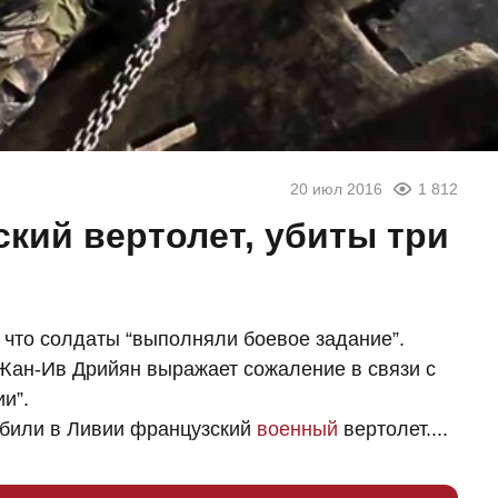
20 июл 2016
1 812
кий вертолет, убиты три
, что солдаты “выполняли боевое задание”.
 Жан-Ив Дрийян выражает сожаление в связи с
и”.
 сбили в Ливии французский
военный
вертолет....