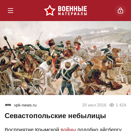
vpk-news.ru
20 июл 2016
1 424
Севастопольские небылицы
Восприятие Крымской
войны
подобно айсбергу.