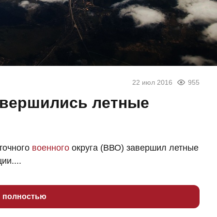
22 июл 2016
955
авершились летные
точного
военного
округа (ВВО) завершил летные
и....
ь полностью