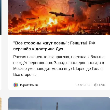
"Все стороны ждут осень": Генштаб РФ
перешёл к доктрине Дуэ
Россия наконец-то «запрягла», поехала и больше
не ждёт переговоров. Запад в растерянности, а в
Москве уже наводит мосты внук Шарля де Голля.
Все стороны...
k-politika.ru
5 авг 2026
690