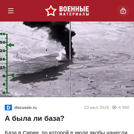
discussio.ru
23 июл 2016
4 960
А была ли база?
База в Сирии, по которой в июле якобы нанесли