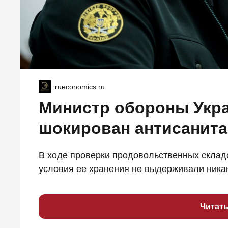
rueconomics.ru
Министр обороны Укр
шокирован антисанита
В ходе проверки продовольственных склад
условия ее хранения не выдерживали никако
Читат