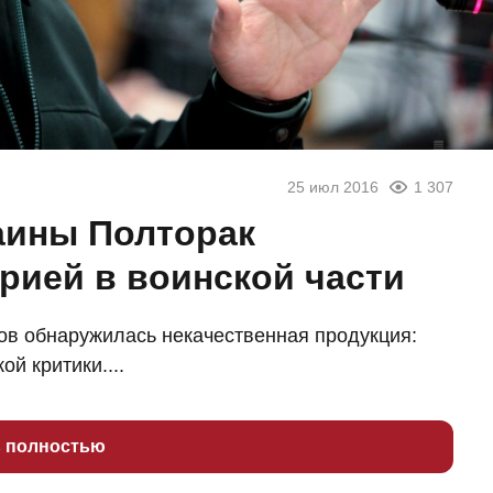
25 июл 2016
1 307
аины Полторак
рией в воинской части
ов обнаружилась некачественная продукция:
й критики....
ь полностью