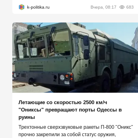
k-politika.ru
Вчера, 08:17
683
Летающие со скоростью 2500 км/ч
"Ониксы" превращают порты Одессы в
руины
Трехтонные сверхзвуковые ракеты П‑800 "Оникс"
прочно закрепили за собой статус оружия,