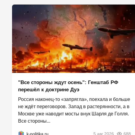
"Все стороны ждут осень": Генштаб РФ
перешёл к доктрине Дуэ
Россия наконец-то «запрягла», поехала и больше
не ждёт переговоров. Запад в растерянности, а в
Москве уже наводит мосты внук Шарля де Голля.
Все стороны...
k-politika.ru
5 авг 2026
688