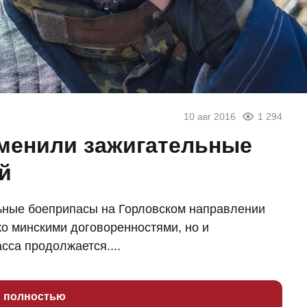
10 авг 2016
1 294
менили зажигательные
й
ьные боеприпасы на Горловском направлении
ко минскими договоренностями, но и
са продолжается....
ь полностью