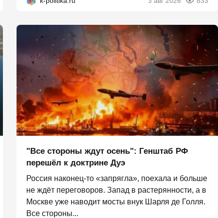
k-politika.ru
3 авг 2026
833
"Все стороны ждут осень": Генштаб РФ
перешёл к доктрине Дуэ
Россия наконец-то «запрягла», поехала и больше
не ждёт переговоров. Запад в растерянности, а в
Москве уже наводит мосты внук Шарля де Голля.
Все стороны...