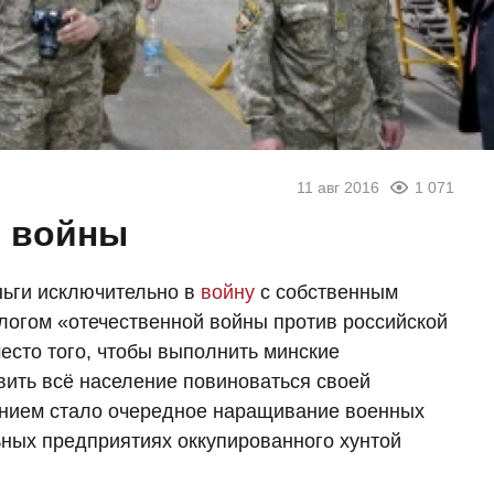
11 авг 2016
1 071
й войны
ньги исключительно в
войну
с собственным
огом «отечественной войны против российской
есто того, чтобы выполнить минские
вить всё население повиноваться своей
ением стало очередное наращивание военных
ных предприятиях оккупированного хунтой