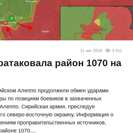
11 авг 2016
3 511
ратаковала район 1070 на
ирийском Алеппо продолжили обмен ударами.
ры по позициям боевиков в захваченных
м Алеппо. Сирийская армия, преследуя
его северо-восточную окраину. Информация о
щениям проправительственных источников,
айоне 1070....