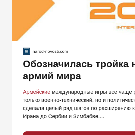
narod-novosti.com
Обозначилась тройка 
армий мира
Армейские
международные игры все чаще р
только военно-технический, но и политичес
сделала целый ряд шагов по расширению 
Ирана до Сербии и Зимбабве....