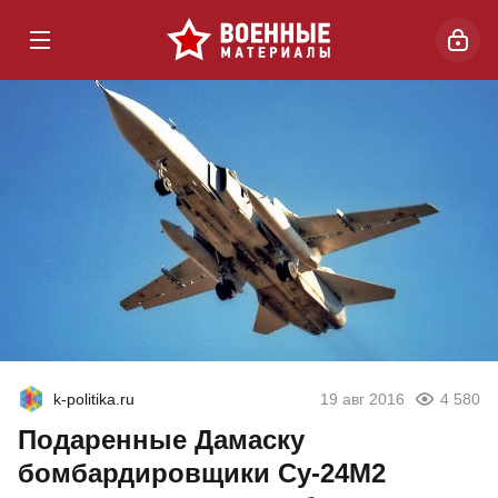
k-politika.ru
19 авг 2016
4 580
Подаренные Дамаску
бомбардировщики Су-24М2