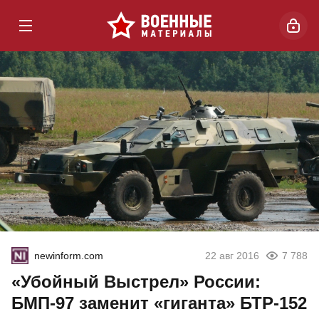
newinform.com
22 авг 2016
7 788
«Убойный Выстрел» России:
БМП-97 заменит «гиганта» БТР-152