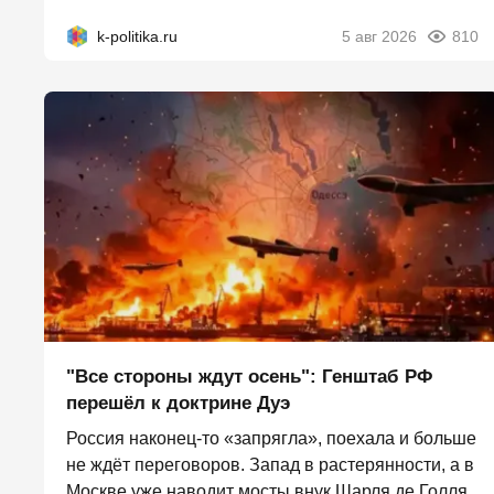
k-politika.ru
5 авг 2026
810
"Все стороны ждут осень": Генштаб РФ
перешёл к доктрине Дуэ
Россия наконец-то «запрягла», поехала и больше
не ждёт переговоров. Запад в растерянности, а в
Москве уже наводит мосты внук Шарля де Голля.