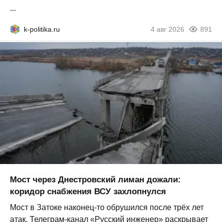
...
k-politika.ru
4 авг 2026
891
Мост через Днестровский лиман дожали:
коридор снабжения ВСУ захлопнулся
Мост в Затоке наконец-то обрушился после трёх лет
атак. Телеграм-канал «Русский инженер» раскрывает