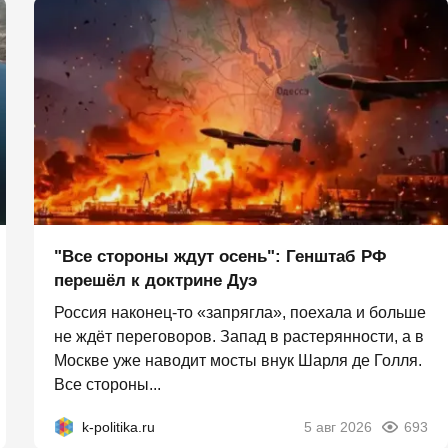
"Все стороны ждут осень": Генштаб РФ
перешёл к доктрине Дуэ
Россия наконец-то «запрягла», поехала и больше
не ждёт переговоров. Запад в растерянности, а в
Москве уже наводит мосты внук Шарля де Голля.
Все стороны...
k-politika.ru
5 авг 2026
693