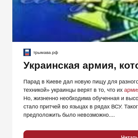
трымава.рф
Украинская армия, кот
Парад в Киеве дал новую пищу для разног
техникой» украинцы верят в то, что их
арми
Но, жизненно необходима обученная и выс
стало притчей во языцах в рядах ВСУ. Тако
предположить было невозможно....
Читат