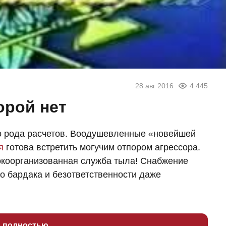
28 авг 2016
4 445
орой нет
о рода расчетов. Воодушевленные «новейшей
я
готова встретить могучим отпором агрессора.
окоорганизованная служба тыла! Снабжение
го бардака и безответственности даже
ь полностью