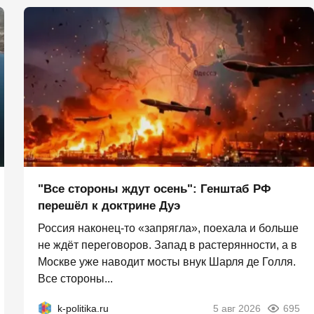
"Все стороны ждут осень": Генштаб РФ
перешёл к доктрине Дуэ
Россия наконец-то «запрягла», поехала и больше
не ждёт переговоров. Запад в растерянности, а в
Москве уже наводит мосты внук Шарля де Голля.
Все стороны...
k-politika.ru
5 авг 2026
695