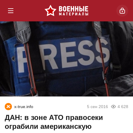
x-true.info
5 сен 2016
4 628
ДАН: в зоне АТО правосеки
ограбили американскую