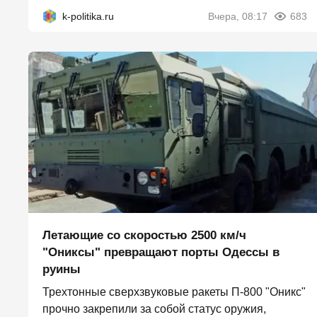
k-politika.ru
Вчера, 08:17
683
Летающие со скоростью 2500 км/ч
"Ониксы" превращают порты Одессы в
руины
Трехтонные сверхзвуковые ракеты П‑800 "Оникс"
прочно закрепили за собой статус оружия,