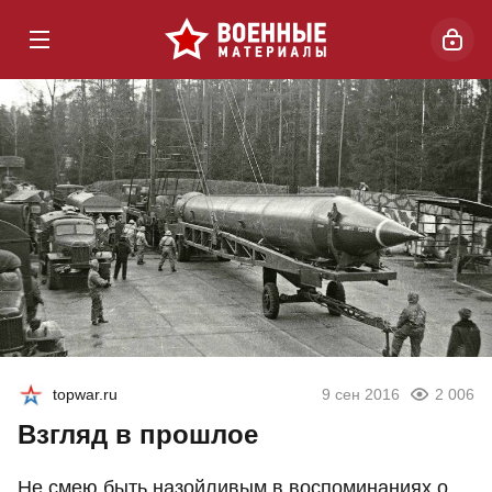
topwar.ru
9 сен 2016
2 006
Взгляд в прошлое
Не смею быть назойливым в воспоминаниях о