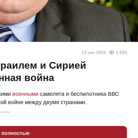
13 сен 2016
1 694
зраилем и Сирией
нная война
скими
военными
самолета и беспилотника ВВС
ой войне между двумя странами.
....
ь полностью