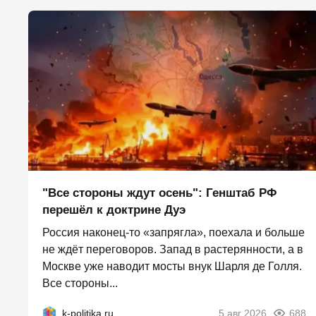
"Все стороны ждут осень": Генштаб РФ
перешёл к доктрине Дуэ
Россия наконец-то «запрягла», поехала и больше
не ждёт переговоров. Запад в растерянности, а в
Москве уже наводит мосты внук Шарля де Голля.
Все стороны...
k-politika.ru
5 авг 2026
688