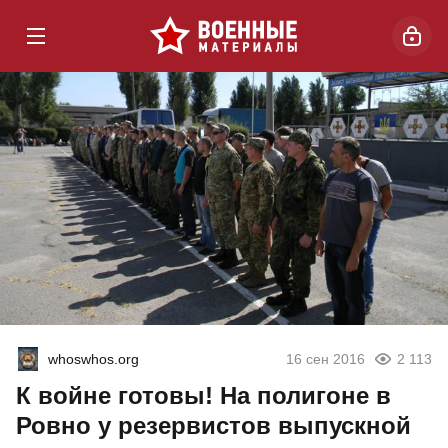
whoswhos.org
16 сен 2016
2 113
К войне готовы! На полигоне в
Ровно у резервистов выпускной