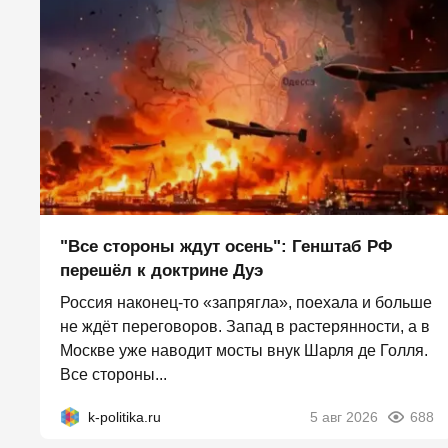
"Все стороны ждут осень": Генштаб РФ
перешёл к доктрине Дуэ
Россия наконец-то «запрягла», поехала и больше
не ждёт переговоров. Запад в растерянности, а в
Москве уже наводит мосты внук Шарля де Голля.
Все стороны...
k-politika.ru
5 авг 2026
688