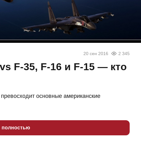
20 сен 2016
2 345
 vs F-35, F-16 и F-15 — кто
е превосходит основные американские
ь полностью