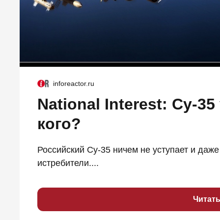
inforeactor.ru
National Interest: Су-35
кого?
Российский Су-35 ничем не уступает и даж
истребители....
Читат