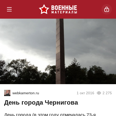
webkamerton.ru
1 окт 2016
2 275
День города Чернигова
День города (в этом году отмечалась 73-я