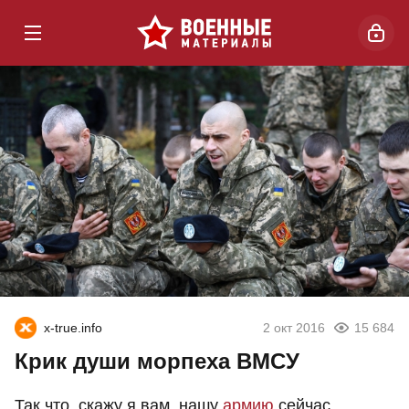
x-true.info
2 окт 2016
15 684
Крик души морпеха ВМСУ
Так что, скажу я вам, нашу
армию
сейчас