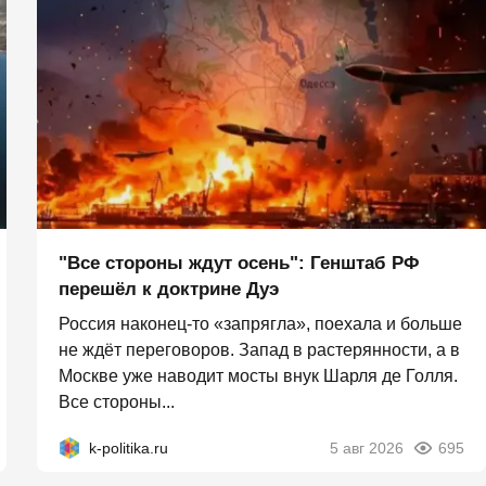
"Все стороны ждут осень": Генштаб РФ
перешёл к доктрине Дуэ
Россия наконец-то «запрягла», поехала и больше
не ждёт переговоров. Запад в растерянности, а в
Москве уже наводит мосты внук Шарля де Голля.
Все стороны...
k-politika.ru
5 авг 2026
695