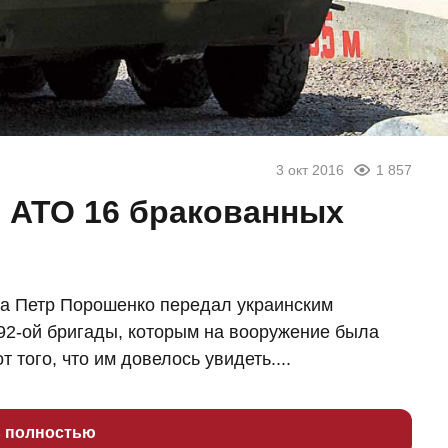
3 окт 2016
1 857
 АТО 16 бракованных
та Петр Порошенко передал украинским
92-ой бригады, которым на вооружение была
 того, что им довелось увидеть....
ь полностью