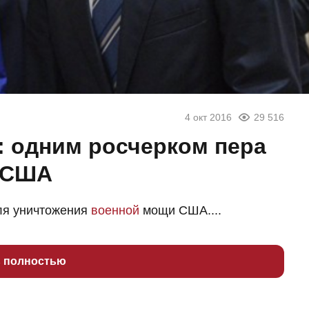
4 окт 2016
29 516
: одним росчерком пера
» США
ля уничтожения
военной
мощи США....
ь полностью