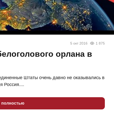
5 окт 2016
1 875
елоголового орлана в
оединенные Штаты очень давно не оказывались в
 Россия....
ь полностью