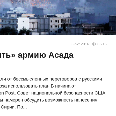
5 окт 2016
6 215
ить» армию Асада
али от бессмысленных переговоров с русскими
оза использовать план Б начинают
on Post, Совет национальной безопасности США
ы намерен обсудить возможность нанесения
Сирии. По...