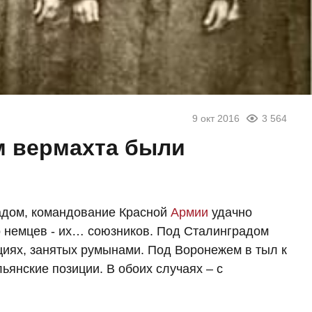
9 окт 2016
3 564
 вермахта были
радом, командование Красной
Армии
удачно
о немцев - их… союзников. Под Сталинградом
циях, занятых румынами. Под Воронежем в тыл к
ьянские позиции. В обоих случаях – с