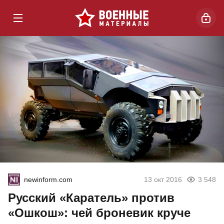
newinform.com
13 окт 2016
3 548
Русский «Каратель» против
«Ошкош»: чей броневик круче