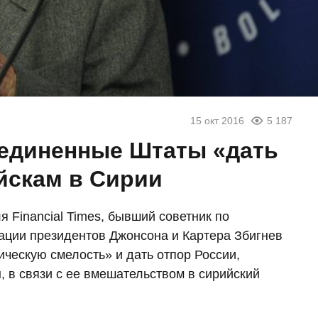
15 окт 2016
5 187
оединенные Штаты «дать
йскам в Сирии
 Financial Times, бывший советник по
ации президентов Джонсона и Картера Збигнев
ческую смелость» и дать отпор России,
 в связи с ее вмешательством в сирийский