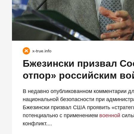
x-true.info
Бжезински призвал С
отпор» российским во
В недавно опубликованном комментарии для
национальной безопасности при администр
Бжезински призвал США проявить «стратеги
потенциально с применением
военной
силы,
конфликт....