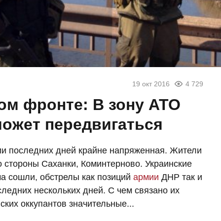
19 окт 2016
4 729
ом фронте: В зону АТО
может передвигаться
и последних дней крайне напряженная. Жители
 стороны Саханки, Коминтерново. Украинские
ма сошли, обстрелы как позиций
армии
ДНР так и
следних нескольких дней. С чем связано их
ских оккупантов значительные...