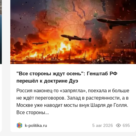
"Все стороны ждут осень": Генштаб РФ
перешёл к доктрине Дуэ
Россия наконец-то «запрягла», поехала и больше
не ждёт переговоров. Запад в растерянности, а в
Москве уже наводит мосты внук Шарля де Голля.
Все стороны...
k-politika.ru
5 авг 2026
695