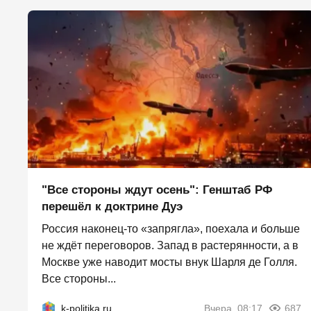
"Все стороны ждут осень": Генштаб РФ
перешёл к доктрине Дуэ
Россия наконец-то «запрягла», поехала и больше
не ждёт переговоров. Запад в растерянности, а в
Москве уже наводит мосты внук Шарля де Голля.
Все стороны...
k-politika.ru
Вчера, 08:17
687