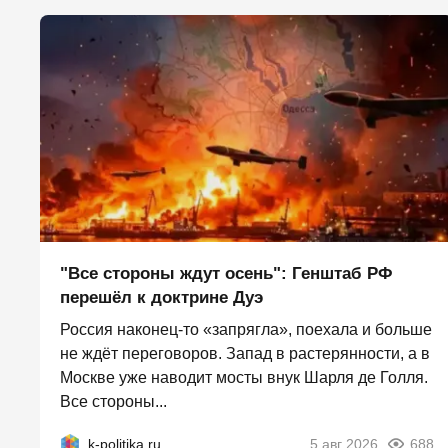
"Все стороны ждут осень": Генштаб РФ
перешёл к доктрине Дуэ
Россия наконец-то «запрягла», поехала и больше
не ждёт переговоров. Запад в растерянности, а в
Москве уже наводит мосты внук Шарля де Голля.
Все стороны...
k-politika.ru
5 авг 2026
688