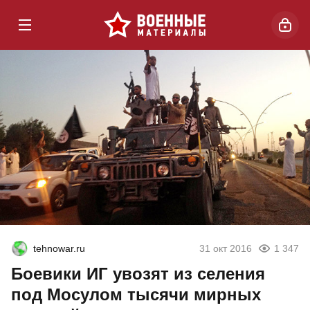
tehnowar.ru
31 окт 2016
1 347
Боевики ИГ увозят из селения
под Мосулом тысячи мирных