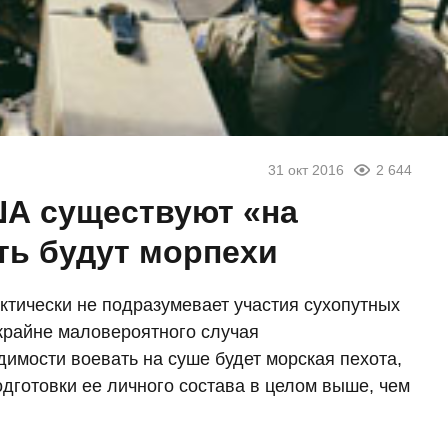
31 окт 2016
2 644
ША существуют «на
ть будут морпехи
ктически не подразумевает участия сухопутных
крайне маловероятного случая
имости воевать на суше будет морская пехота,
дготовки ее личного состава в целом выше, чем