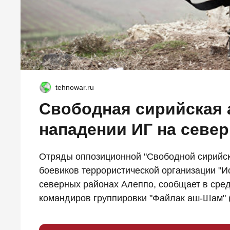
tehnowar.ru
Свободная сирийская 
нападении ИГ на севе
Отряды оппозиционной "Свободной сирийс
боевиков террористической организации "Ис
северных районах Алеппо, сообщает в среду
командиров группировки "Файлак аш-Шам" ("