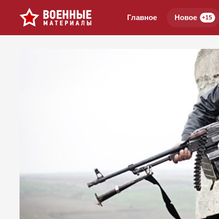
Главное
Новое
+15