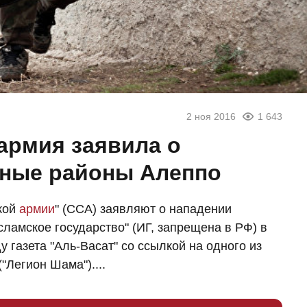
2 ноя 2016
1 643
армия заявила о
рные районы Алеппо
кой
армии
" (ССА) заявляют о нападении
ламское государство" (ИГ, запрещена в РФ) в
 газета "Аль-Васат" со ссылкой на одного из
Легион Шама")....