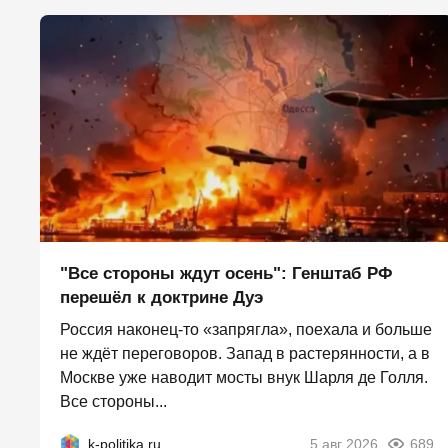
"Все стороны ждут осень": Генштаб РФ
перешёл к доктрине Дуэ
Россия наконец-то «запрягла», поехала и больше
не ждёт переговоров. Запад в растерянности, а в
Москве уже наводит мосты внук Шарля де Голля.
Все стороны...
k-politika.ru
5 авг 2026
689