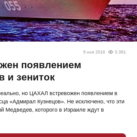
9 ноя 2016
5 081
ожен появлением
в и зениток
реально, но ЦАХАЛ встревожен появлением в
сца «Адмирал Кузнецов». Не исключено, что эти
й Медведев, которого в Израиле ждут в