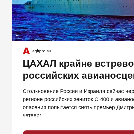
agitpro.su
ЦАХАЛ крайне встрев
российских авианосце
Столкновение России и Израиля сейчас не
регионе российских зениток С-400 и авиано
опасения попытается снять премьер Дмитри
четверг....