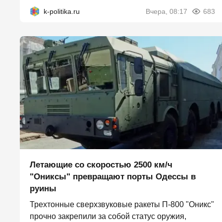
k-politika.ru
Вчера, 08:17
683
Летающие со скоростью 2500 км/ч
"Ониксы" превращают порты Одессы в
руины
Трехтонные сверхзвуковые ракеты П‑800 "Оникс"
прочно закрепили за собой статус оружия,