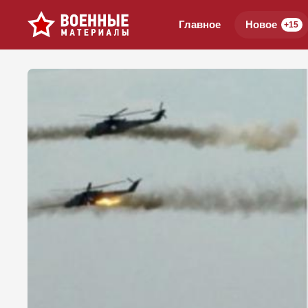
Главное
Новое
+15