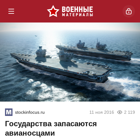
stockinfocus.ru
11 ноя 2016
2 119
Государства запасаются
авианосцами