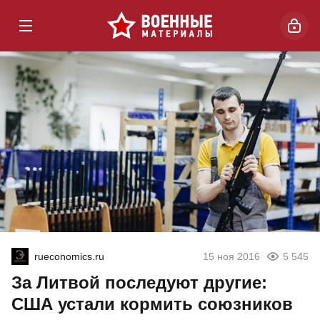
rueconomics.ru
15 ноя 2016
5 545
За Литвой последуют другие:
США устали кормить союзников