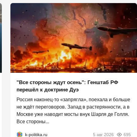
"Все стороны ждут осень": Генштаб РФ
перешёл к доктрине Дуэ
Россия наконец-то «запрягла», поехала и больше
не ждёт переговоров. Запад в растерянности, а в
Москве уже наводит мосты внук Шарля де Голля.
Все стороны...
k-politika.ru
5 авг 2026
695