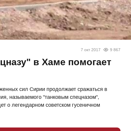
7 окт 2017
9 867
цназу" в Хаме помогает
уженных сил Сирии продолжает сражаться в
ия, называемого "танковым спецназом",
ет о легендарном советском гусеничном