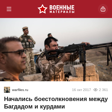
warfiles.ru
16 окт 2017
2 361
Начались боестолкновения между
Багдадом и курдами