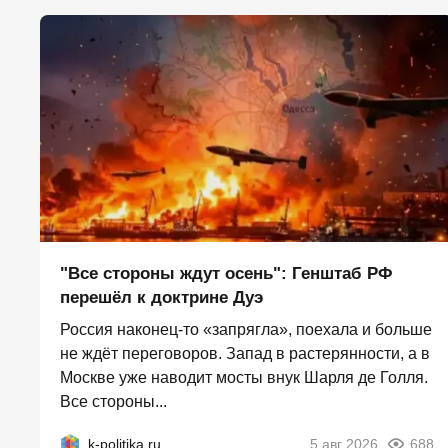
"Все стороны ждут осень": Генштаб РФ
перешёл к доктрине Дуэ
Россия наконец-то «запрягла», поехала и больше
не ждёт переговоров. Запад в растерянности, а в
Москве уже наводит мосты внук Шарля де Голля.
Все стороны...
k-politika.ru
5 авг 2026
688